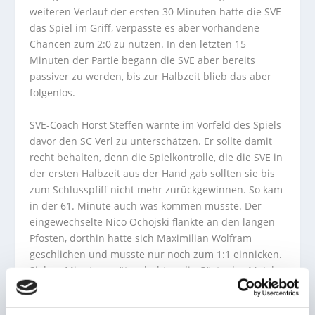
weiteren Verlauf der ersten 30 Minuten hatte die SVE
das Spiel im Griff, verpasste es aber vorhandene
Chancen zum 2:0 zu nutzen. In den letzten 15
Minuten der Partie begann die SVE aber bereits
passiver zu werden, bis zur Halbzeit blieb das aber
folgenlos.
SVE-Coach Horst Steffen warnte im Vorfeld des Spiels
davor den SC Verl zu unterschätzen. Er sollte damit
recht behalten, denn die Spielkontrolle, die die SVE in
der ersten Halbzeit aus der Hand gab sollten sie bis
zum Schlusspfiff nicht mehr zurückgewinnen. So kam
in der 61. Minute auch was kommen musste. Der
eingewechselte Nico Ochojski flankte an den langen
Pfosten, dorthin hatte sich Maximilian Wolfram
geschlichen und musste nur noch zum 1:1 einnicken.
Sieben Minuten später drehten die Gäste das Match
dann komplett. Wolfram spielte einen weiten
Flachpass zu Yari Otto, Thiede versuchte noch das