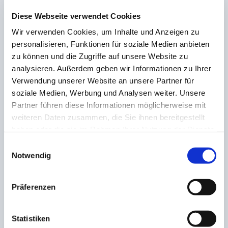
Schlimmste zu verhindern aber Otto konnte den Ball
zum 2:1 aus Gästesicht ins Tor grätschen (68.). Die
Diese Webseite verwendet Cookies
SVE kam erst in der Nachspielzeit zu einer guten
Wir verwenden Cookies, um Inhalte und Anzeigen zu
Ausgleichchance, es blieb aber beim 1:2 für den SC
personalisieren, Funktionen für soziale Medien anbieten
Verl. Ende.
zu können und die Zugriffe auf unsere Website zu
analysieren. Außerdem geben wir Informationen zu Ihrer
Verwendung unserer Website an unsere Partner für
soziale Medien, Werbung und Analysen weiter. Unsere
Partner führen diese Informationen möglicherweise mit
AKTIE:
weiteren Daten zusammen, die Sie ihnen bereitgestellt
haben oder die sie im Rahmen Ihrer Nutzung der Dienste
gesammelt haben.
Einwilligungsauswahl
Notwendig
VORHERIGE
NÄCHSTE
Präferenzen
Fünftes Remis in Folge!
Bitter! FCS rettet sich nach
Aufsteigerduell zwischen
zweimaligen Rückstand
Kaiserslautern und
zum Punktgewinn
Statistiken
Braunschweig ohne Sieger