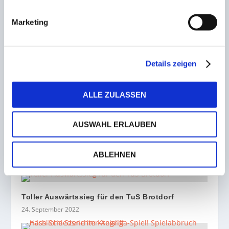
Marketing
ZUSAMMENHÄNGENDE POSTS
Details zeigen
Startpfiff der Landesliga Süd! Friedrichsthal und
Geislautern teilen sich im Eröffnungsspiel die
Punkte
ALLE ZULASSEN
8. August 2022
AUSWAHL ERLAUBEN
Kein Sieger im Verfolgerduell Geislautern II und
Scheidt spielen Remis
ABLEHNEN
1. November 2022
Toller Auswärtssieg für den TuS Brotdorf
24. September 2022