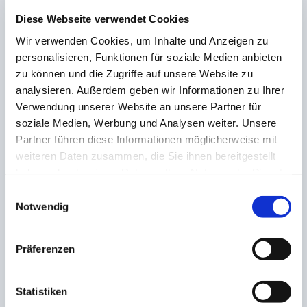
Diese Webseite verwendet Cookies
ZUSAMMENHÄNGENDE POSTS
Wir verwenden Cookies, um Inhalte und Anzeigen zu
personalisieren, Funktionen für soziale Medien anbieten
zu können und die Zugriffe auf unsere Website zu
analysieren. Außerdem geben wir Informationen zu Ihrer
Chancenarmes Spiel ohne Gewinner! Hitzige
Diskussionen nach Spielende
Verwendung unserer Website an unsere Partner für
26. November 2022
soziale Medien, Werbung und Analysen weiter. Unsere
Partner führen diese Informationen möglicherweise mit
weiteren Daten zusammen, die Sie ihnen bereitgestellt
Friedrichsthal gewinnt gegen die Reserve aus
haben oder die sie im Rahmen Ihrer Nutzung der Dienste
Kaiserslautern mit 20:13
gesammelt haben.
Einwilligungsauswahl
25. April 2023
Notwendig
Lebach-Landsweiler öffnet die Tür zur nächsten
Präferenzen
Runde im Saarlandpokal
1. September 2022
Statistiken