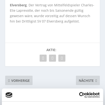
Elversberg
. Der Vertrag von Mittelfeldspieler Charles-
Elie Laprevotte, der noch bis Saisonende gültig
gewesen wäre, wurde vorzeitig auf dessen Wunsch
hin bei Drittligist SV 07 Elversberg aufgelöst.
AKTIE:
VORHERIGE
NÄCHSTE
Saarbrücker SV verpasst
Kein Wechsel zu
Sprung an die
Manchester! Saarländer
Tabellenspitze
Trapp bleibt bei Eintracht
Frankfurt