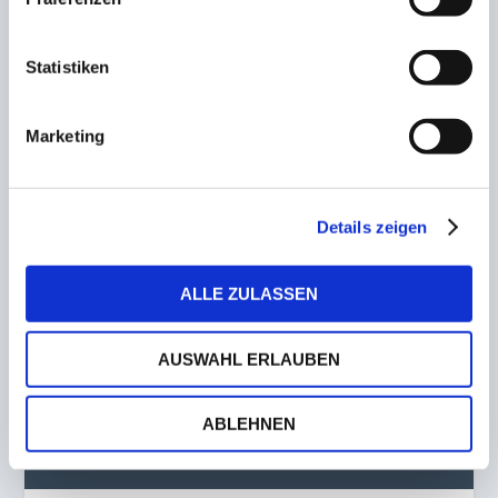
4. Oktober 2022
Statistiken
Goliath gibt sich keine Blöße! Walpershofen
verliert im Südwestpokal
10. Oktober 2022
Marketing
Herren des HTC Neunkirchen verlieren beim
Details zeigen
Kreuznacher HC
23. Januar 2023
ALLE ZULASSEN
AUSWAHL ERLAUBEN
ABLEHNEN
KÜRZLICHE POSTS