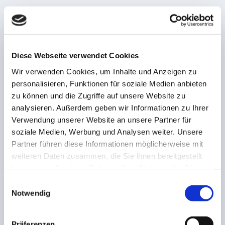
VORHERIGE
NÄCHSTE
Allgäuer Latschenkiefer &
Schramm trifft & fliegt!
Dr.Theiss Naturwaren
Bliesmengen-Bolchen
Diese Webseite verwendet Cookies
werden offizieller
jubelt an der Burg in
Business/-Regio Partner
Köllerbach
Wir verwenden Cookies, um Inhalte und Anzeigen zu
von SaarSport News
personalisieren, Funktionen für soziale Medien anbieten
zu können und die Zugriffe auf unsere Website zu
ZUSAMMENHÄNGENDE POSTS
analysieren. Außerdem geben wir Informationen zu Ihrer
Verwendung unserer Website an unsere Partner für
soziale Medien, Werbung und Analysen weiter. Unsere
Partner führen diese Informationen möglicherweise mit
Champions-League gegen Mühlhausen! FCS
weiteren Daten zusammen, die Sie ihnen bereitgestellt
Tischtennis siegt sich ins Finale
haben oder die sie im Rahmen Ihrer Nutzung der Dienste
20. Februar 2023
gesammelt haben.
Einwilligungsauswahl
Notwendig
Nach Rochelt-Führungstreffer! Verl bringt
Elversberg die zweite Saison-Niederlage
Präferenzen