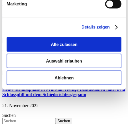
Marketing
Quinten-Doppelpack beschert Noswendel Wadern die nächste
Pokalrunde
Details zeigen
31. August 2022
Alle zulassen
Ermutigender Auftritt im dritten Rennen
Auswahl erlauben
8. Mai 2023
Ablehnen
Heiße Schlussphase in Primstal! Heftige Diskussionen nach dem
Schlusspfiff mit dem Schiedsrichtergespann
21. November 2022
Suchen
Suchen