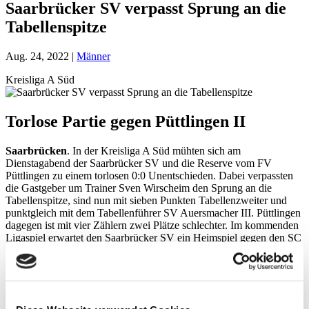
Saarbrücker SV verpasst Sprung an die
Tabellenspitze
Aug. 24, 2022
|
Männer
Kreisliga A Süd
Torlose Partie gegen Püttlingen II
Saarbrücken
. In der Kreisliga A Süd mühten sich am
Dienstagabend der Saarbrücker SV und die Reserve vom FV
Püttlingen zu einem torlosen 0:0 Unentschieden. Dabei verpassten
die Gastgeber um Trainer Sven Wirscheim den Sprung an die
Tabellenspitze, sind nun mit sieben Punkten Tabellenzweiter und
punktgleich mit dem Tabellenführer SV Auersmacher III. Püttlingen
dagegen ist mit vier Zählern zwei Plätze schlechter. Im kommenden
Ligaspiel erwartet den Saarbrücker SV ein Heimspiel gegen den SC
Friedrichsthal II, Püttlingen II reißt zum FC Kandil Saarbrücken II.
Auf dem Platz zeigte sich nicht viel spektakel, beide Mannschaften
lieferten eine faire Partie ab und hatten auch ihre Torchancen zu
verbuchen. Der Ball wollte allerdings nicht in den Maschen zappeln,