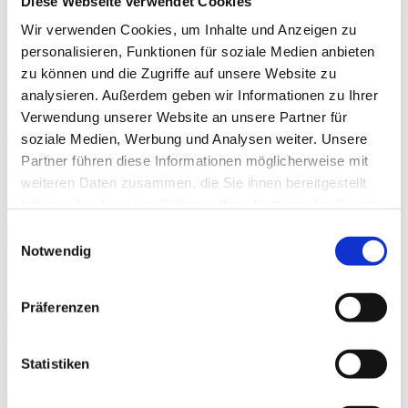
Diese Webseite verwendet Cookies
auch wenn Saarbrücker SV-Angreifer Daniel Breuer mehrere
Großchancen unbestraft liegen ließ. Von den Torchancen her zeigte
Wir verwenden Cookies, um Inhalte und Anzeigen zu
sich die Wirscheim-Mannschaft deutlich gefährlicher, doch auch
personalisieren, Funktionen für soziale Medien anbieten
Oliver Roth brachte in der Schlussphase den Ball nicht über die
Linie. Ende.
zu können und die Zugriffe auf unsere Website zu
analysieren. Außerdem geben wir Informationen zu Ihrer
Aktie:
Verwendung unserer Website an unsere Partner für
Vorherige
Schocknachricht aus dem ProWin-Stadion!
soziale Medien, Werbung und Analysen weiter. Unsere
Vertragsauflösung von Giovanni Runco in Wiesbach
Partner führen diese Informationen möglicherweise mit
Nächste
Laprevotte-Vertrag in Elversberg aufgelöst
weiteren Daten zusammen, die Sie ihnen bereitgestellt
zusammenhängende Posts
haben oder die sie im Rahmen Ihrer Nutzung der Dienste
gesammelt haben.
Einwilligungsauswahl
Notwendig
Sieg im Nachbarort! Quierschied erklimmt den nächsten
Präferenzen
Turniersieg und stößt die Tür zum Volksbankenmasters-Finale
weit auf
Statistiken
19. Dezember 2022