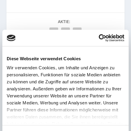
AKTIE:
Diese Webseite verwendet Cookies
VORHERIGE
NÄCHSTE
Wir verwenden Cookies, um Inhalte und Anzeigen zu
BATZABEND! 2020 der
Saarländischer
personalisieren, Funktionen für soziale Medien anbieten
Mann vom FCS – Batz-
Fußballverband:
zu können und die Zugriffe auf unsere Website zu
Hände neben Größen der
Vorstandstreff 2.0 war
Fußballwelt auf dem DFB-
voller Erfolg
analysieren. Außerdem geben wir Informationen zu Ihrer
Pokal
Verwendung unserer Website an unsere Partner für
soziale Medien, Werbung und Analysen weiter. Unsere
ZUSAMMENHÄNGENDE POSTS
Partner führen diese Informationen möglicherweise mit
weiteren Daten zusammen, die Sie ihnen bereitgestellt
haben oder die sie im Rahmen Ihrer Nutzung der Dienste
gesammelt haben.