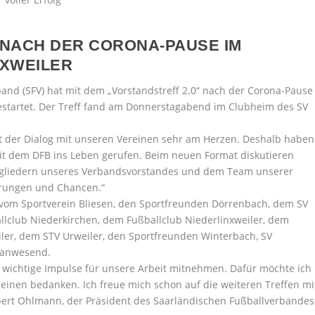
 NACH DER CORONA-PAUSE IM
NXWEILER
and (SFV) hat mit dem „Vorstandstreff 2.0“ nach der Corona-Pause
estartet. Der Treff fand am Donnerstagabend im Clubheim des SV
egt der Dialog mit unseren Vereinen sehr am Herzen. Deshalb haben
it dem DFB ins Leben gerufen. Beim neuen Format diskutieren
itgliedern unseres Verbandsvorstandes und dem Team unserer
erungen und Chancen.“
r vom Sportverein Bliesen, den Sportfreunden Dörrenbach, dem SV
llclub Niederkirchen, dem Fußballclub Niederlinxweiler, dem
ler, dem STV Urweiler, den Sportfreunden Winterbach, SV
 anwesend.
r wichtige Impulse für unsere Arbeit mitnehmen. Dafür möchte ich
einen bedanken. Ich freue mich schon auf die weiteren Treffen mi
bert Ohlmann, der Präsident des Saarländischen Fußballverbandes