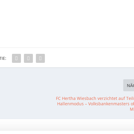
IE:
NÄ
FC Hertha Wiesbach verzichtet auf Te
Hallenmodus – Volksbankenmasters o
M