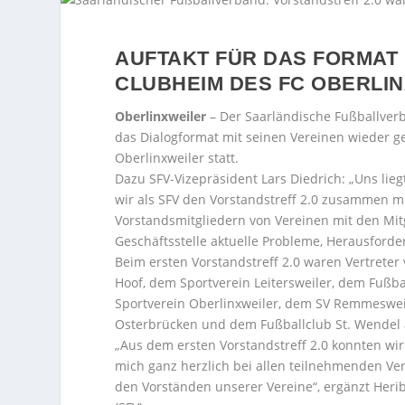
AUFTAKT FÜR DAS FORMAT
CLUBHEIM DES FC OBERLI
Oberlinxweiler
– Der Saarländische Fußballverb
das Dialogformat mit seinen Vereinen wieder g
Oberlinxweiler statt.
Dazu SFV-Vizepräsident Lars Diedrich: „Uns li
wir als SFV den Vorstandstreff 2.0 zusammen m
Vorstandsmitgliedern von Vereinen mit den M
Geschäftsstelle aktuelle Probleme, Herausford
Beim ersten Vorstandstreff 2.0 waren Vertrete
Hoof, dem Sportverein Leitersweiler, dem Fußba
Sportverein Oberlinxweiler, dem SV Remmeswei
Osterbrücken und dem Fußballclub St. Wendel
„Aus dem ersten Vorstandstreff 2.0 konnten wi
mich ganz herzlich bei allen teilnehmenden Ver
den Vorständen unserer Vereine“, ergänzt Heri