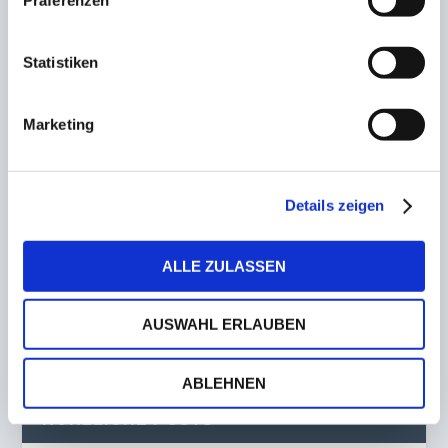
4. Januar 2023
Statistiken
Stellungnahme des FCS-Aufsichtsrates zur Wahl
Salvo Pitinos
10. Februar 2023
Marketing
Trainerwechsel im Sommer! Peter folgt auf Vitt
Details zeigen
bei Bliesmengen-Bolchen
8. Dezember 2022
ALLE ZULASSEN
AUSWAHL ERLAUBEN
ABLEHNEN
KÜRZLICHE POSTS