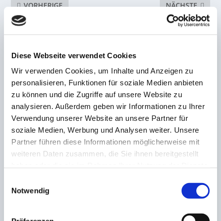
VORHERIGE
NÄCHSTE
Auf Leihbasis! Hengen
Trotz des
lotst Rapp auf den
Weltmeisterschaftsaussch
Betzenberg
eidens in London!
Saarländer Gabriel
Diese Webseite verwendet Cookies
Clemens verabschiedet
sich mit Bravour von der
Wir verwenden Cookies, um Inhalte und Anzeigen zu
Darts-Bühne
personalisieren, Funktionen für soziale Medien anbieten
zu können und die Zugriffe auf unsere Website zu
ZUSAMMENHÄNGENDE POSTS
analysieren. Außerdem geben wir Informationen zu Ihrer
Verwendung unserer Website an unsere Partner für
soziale Medien, Werbung und Analysen weiter. Unsere
Partner führen diese Informationen möglicherweise mit
Trainerwechsel bei der SG Wadrill-Sitzerath!
weiteren Daten zusammen, die Sie ihnen bereitgestellt
Warken ersetzt Nickels
haben oder die sie im Rahmen Ihrer Nutzung der Dienste
8. Dezember 2022
gesammelt haben.
Einwilligungsauswahl
Notwendig
Aus beruflichen Gründen! Blankenburg kehrt
dem proWIN-Stadion den Rücken
Präferenzen