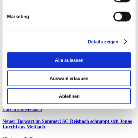
Außenbandriss aus
6. Februar 2023
Marketing
Kandil rüstet auf! Neun Neuzugänge für den Süd-Landesligist
Details zeigen
16. Januar 2023
Alle zulassen
Auswärtsspiel der Squash Factory Saar Pfalz live bei
Auswahl erlauben
Sportdeutschland TV
16. Februar 2023
Ablehnen
Neuer Torwart im Sommer! SC Reisbach schnappt sich Jonas
Lucchi aus Mettlach