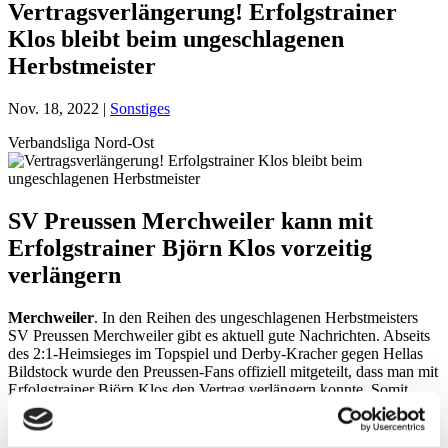
Vertragsverlängerung! Erfolgstrainer
Klos bleibt beim ungeschlagenen
Herbstmeister
Nov. 18, 2022
|
Sonstiges
Verbandsliga Nord-Ost
SV Preussen Merchweiler kann mit
Erfolgstrainer Björn Klos vorzeitig
verlängern
Merchweiler
. In den Reihen des ungeschlagenen Herbstmeisters
SV Preussen Merchweiler gibt es aktuell gute Nachrichten. Abseits
des 2:1-Heimsieges im Topspiel und Derby-Kracher gegen Hellas
Bildstock wurde den Preussen-Fans offiziell mitgeteilt, dass man mit
Erfolgstrainer Björn Klos den Vertrag verlängern konnte. Somit
konnte Liga-Primus SV Merchweiler diese Personalie vorzeitig
klären. Trainer Björn Klos kam von Borussia Neunkirchen und hat
allen gezeigt, dass er sehr wohl eine Mannschaft zu einer