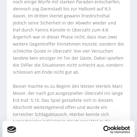
noch einige Würfe mit starken Paraden entschärfen,
dennoch zog Darmstadt bis zur Halbzeit auf 8:3
davon. Im dritten Viertel gewann Friedrichsthal
jedoch seine Sicherheit in der Abwehr wieder und
traf durch Yannis Künstle in Überzahl zum 4:8.
Ärgerlich war in dieser Phase nicht, dass man zwei
weitere Gegentreffer hinnehmen musste, sondern die
schlechte Quote in Überzahl: Von vier Versuchen
landete kein einziger im Tor der Gäste. Dabei spielten
die SVFler die Situationen nicht schlecht aus, sondern
schlossen am Ende nicht gut ab.
Besser machte es zu Beginn des letzten Viertels Marc
Moser, der nach gut ausgespielter Überzahl ins lange
Eck traf: 5:10. Das Spiel gestaltete sich in diesem
Abschnitt weitestgehend offen und wurde ein
torreicher Schlagabtausch. Hierbei konnte sich
Jugendspieler Jad Salman gleich zwei Mal in die
Torschützenliste eintragen: Gerade der erste Treffer,
ein überraschender Schuss im Konter aus sechs