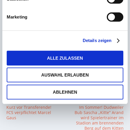
Simon Geiger und Niklas Stenger.
VIELEN DANK AN DEN SV FRIEDRICHSTHAL FÜR DIE
Marketing
HERVORRAGENDE ZUSAMMENARBEIT!
Details zeigen
AKTIE:
ALLE ZULASSEN
AUSWAHL ERLAUBEN
ABLEHNEN
VORHERIGE
NÄCHSTE
Kurz vor Transferende!
Im Sommer! Dudweiler
FCS verpflichtet Marcel
Bub Sascha „Kitte“ Arand
Gaus
wird Spielertrainer im
Stadion am brennenden
Berg auf dem Kitten