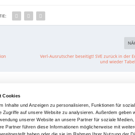
IE:
NÄ
ion
Verl-Ausrutscher beseitigt! SVE zurück in der E
und wieder Tabe
t Cookies
s der
Topspiel-Dreier von Parr
Hoppert-Show mit ac
 Inhalte und Anzeigen zu personalisieren, Funktionen für sozia
tes
Altheim! Krämer erzielt
Treffern beim
e Zugriffe auf unsere Website zu analysieren. Außerdem geben w
Doppelpack und fliegt
Auswärtsspiel in
rwendung unserer Website an unsere Partner für soziale Medien
rlierer
vorzeitig
Merchweiler
re Partner führen diese Informationen möglicherweise mit weite
16. November 2022
4. Oktober 2022
ereitgestellt haben oder die sie im Rahmen Ihrer Nutzung der D