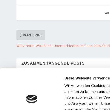
AKT
VORHERIGE
Wiltz rettet Wiesbach! Unentschieden im Saar-Blies-Stad
ZUSAMMENHÄNGENDE POSTS
Diese Webseite verwende
Wieder nur Zweiter!
Wieder Führung au
Wir verwenden Cookies, um
Rastpfuhl unterliegt im
Hand gegeben! Spä
anbieten zu können und di
Endspiel Saar 05
Traumtor macht
Informationen zu Ihrer Ve
Saarbrücken – Jubel am
Saarbrücken zum Ve
Kieselhumes
und Analysen weiter. Unse
26. Februar 2023
29. Dezember 2022
zusammen, die Sie ihnen b