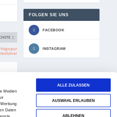
FOLGEN SIE UNS
FACEBOOK
CHSTE
rfolgsspur
INSTAGRAM
llenführer
ALLE ZULASSEN
ht
le Medien
ir
AUSWAHL ERLAUBEN
, Werbung
ren Daten
ABLEHNEN
ienste