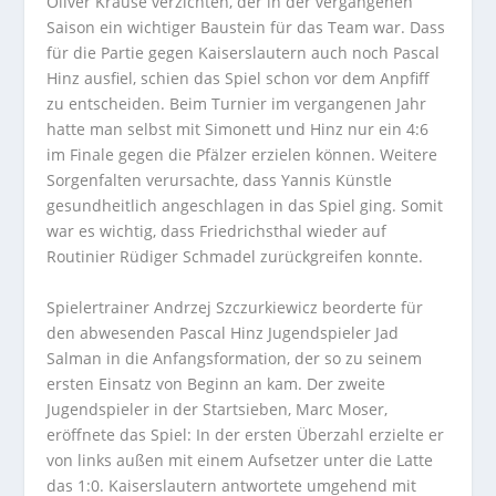
Oliver Krause verzichten, der in der vergangenen
Saison ein wichtiger Baustein für das Team war. Dass
für die Partie gegen Kaiserslautern auch noch Pascal
Hinz ausfiel, schien das Spiel schon vor dem Anpfiff
zu entscheiden. Beim Turnier im vergangenen Jahr
hatte man selbst mit Simonett und Hinz nur ein 4:6
im Finale gegen die Pfälzer erzielen können. Weitere
Sorgenfalten verursachte, dass Yannis Künstle
gesundheitlich angeschlagen in das Spiel ging. Somit
war es wichtig, dass Friedrichsthal wieder auf
Routinier Rüdiger Schmadel zurückgreifen konnte.
Spielertrainer Andrzej Szczurkiewicz beorderte für
den abwesenden Pascal Hinz Jugendspieler Jad
Salman in die Anfangsformation, der so zu seinem
ersten Einsatz von Beginn an kam. Der zweite
Jugendspieler in der Startsieben, Marc Moser,
eröffnete das Spiel: In der ersten Überzahl erzielte er
von links außen mit einem Aufsetzer unter die Latte
das 1:0. Kaiserslautern antwortete umgehend mit