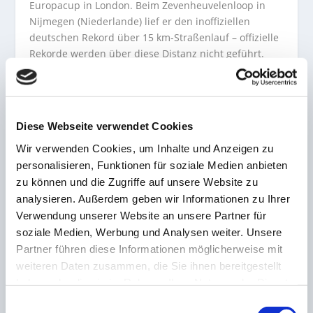
Europacup in London. Beim Zevenheuvelenloop in
Nijmegen (Niederlande) lief er den inoffiziellen
deutschen Rekord über 15 km-Straßenlauf – offizielle
Rekorde werden über diese Distanz nicht geführt.
2019 kam der heute 33-Jährige dann ins Saarland, er
wechselte aus Friedrichshafen zum LC Rehlingen. In
diesem Jahr gelang ihm dann der größte Erfolg seiner
Diese Webseite verwendet Cookies
bisherigen Karriere: Bei den Marathon-
Wir verwenden Cookies, um Inhalte und Anzeigen zu
Europameisterschaften in München gewann er mit
einem grandiosen Schlussspurt überraschend die
personalisieren, Funktionen für soziale Medien anbieten
Goldmedaille. Dementsprechend hat er sich die
zu können und die Zugriffe auf unsere Website zu
Auszeichnung Saarsportler des Jahres auch mehr als
analysieren. Außerdem geben wir Informationen zu Ihrer
verdient.
Verwendung unserer Website an unsere Partner für
soziale Medien, Werbung und Analysen weiter. Unsere
Auch SaarSport News gratuliert Richard Ringer ganz
Partner führen diese Informationen möglicherweise mit
herzlich zu seiner Auszeichnung und natürlich der
weiteren Daten zusammen, die Sie ihnen bereitgestellt
Goldmedaille bei den Europameisterschaften!
haben oder die sie im Rahmen Ihrer Nutzung der Dienste
gesammelt haben.
Einwilligungsauswahl