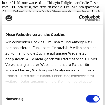
In der 21. Minute war es dann Hüseyin Haligür, der für die Gäste
vom AFC den Ausgleich erzielen konnte. Drei Minuten später das
2:1 für Bübingen, Rouven Niclas Stupp war der Torschütze. Doch
die Führung hielt ebenfalls nur kurz, in der 26. Minute markierte
Moussa Hamedi Salah das 2:2. In der 45. Minute sorgte dann Daniel
Philippi dafür, dass die Hausherren mit einer knappen 3:2-Führung
in die Halbzeit gehen konnten.
Diese Webseite verwendet Cookies
Nach dem Pausentee konnte Felix Quinten für den SVB in der 55.
Minute das 4:2 nachlegen. Mit zwei weiteren Treffern durch Stupp
Wir verwenden Cookies, um Inhalte und Anzeigen zu
(58.) und Philippi (68.) konnten die Gastgeber das Ergebnis auf 6:2
personalisieren, Funktionen für soziale Medien anbieten
hochschrauben. In der 75. Minute dann auch noch Elfmeter für
Bübingen. Niko Culum trat an, doch AFC-Keeper Samir Farik
zu können und die Zugriffe auf unsere Website zu
konnte halten. In der 79. Minute konnte Hamedi Salah noch das 6:3
analysieren. Außerdem geben wir Informationen zu Ihrer
für den AFC erzielen für mehr reichte es aber nicht mehr. Ende.
Verwendung unserer Website an unsere Partner für
Fotoquelle: Armin Schwambach
soziale Medien, Werbung und Analysen weiter. Unsere
Partner führen diese Informationen möglicherweise mit
Aktie:
weiteren Daten zusammen, die Sie ihnen bereitgestellt
Vorherige
Ausgezeichneter Saisonstart! Regionalligist SRC Illtal
haben oder die sie im Rahmen Ihrer Nutzung der Dienste
zeigt sich in guter Team-Verfassung
gesammelt haben.
Nächste
Punkteteilung in Urexweiler! SGMU II und Aufsteiger
Einwilligungsauswahl
Merchweiler II ohne Sieger
Notwendig