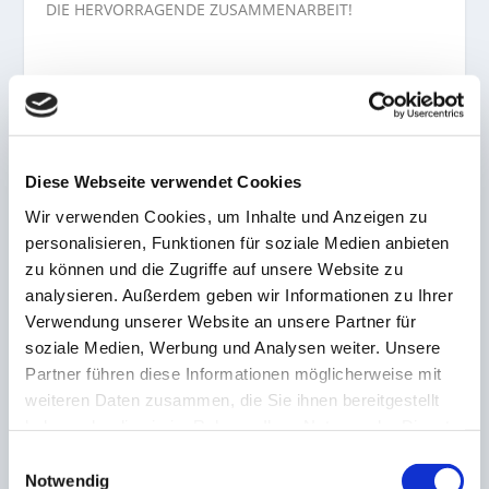
DIE HERVORRAGENDE ZUSAMMENARBEIT!
AKTIE:
Diese Webseite verwendet Cookies
Wir verwenden Cookies, um Inhalte und Anzeigen zu
personalisieren, Funktionen für soziale Medien anbieten
zu können und die Zugriffe auf unsere Website zu
VORHERIGE
NÄCHSTE
analysieren. Außerdem geben wir Informationen zu Ihrer
Verwendung unserer Website an unsere Partner für
Finanzdirektor beim HSV!
Fahrplan des FC 08
soziale Medien, Werbung und Analysen weiter. Unsere
Saarländer Eric Huwer
Homburg für die
jongliert mit den Zahlen
Wintervorbereitung
Partner führen diese Informationen möglicherweise mit
weiteren Daten zusammen, die Sie ihnen bereitgestellt
haben oder die sie im Rahmen Ihrer Nutzung der Dienste
ZUSAMMENHÄNGENDE POSTS
gesammelt haben.
Einwilligungsauswahl
Notwendig