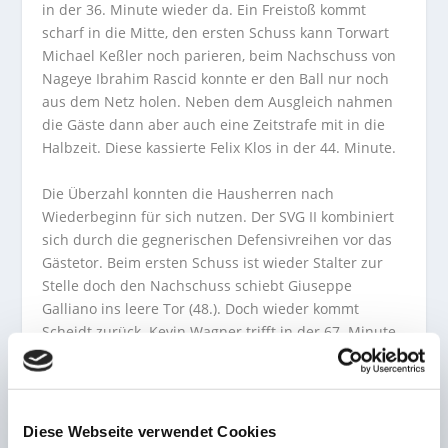
in der 36. Minute wieder da. Ein Freistoß kommt
scharf in die Mitte, den ersten Schuss kann Torwart
Michael Keßler noch parieren, beim Nachschuss von
Nageye Ibrahim Rascid konnte er den Ball nur noch
aus dem Netz holen. Neben dem Ausgleich nahmen
die Gäste dann aber auch eine Zeitstrafe mit in die
Halbzeit. Diese kassierte Felix Klos in der 44. Minute.
Die Überzahl konnten die Hausherren nach
Wiederbeginn für sich nutzen. Der SVG II kombiniert
sich durch die gegnerischen Defensivreihen vor das
Gästetor. Beim ersten Schuss ist wieder Stalter zur
Stelle doch den Nachschuss schiebt Giuseppe
Galliano ins leere Tor (48.). Doch wieder kommt
Scheidt zurück. Kevin Wagner trifft in der 67. Minute
zum erneuten Ausgleich. Mehr Tore fielen auf beiden
Seiten an diesem Tag nicht mehr. Ende.
Diese Webseite verwendet Cookies