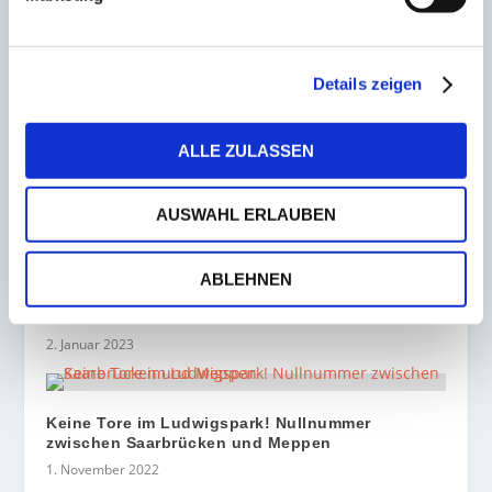
Saarbrücken knackt Wiesbaden-Fluch auch im
10.Anlauf nicht
6. September 2022
Details zeigen
Volleyballer des TV Walpershofen mit klarem
ALLE ZULASSEN
Heimsieg.
27. Oktober 2022
AUSWAHL ERLAUBEN
Trotz des Weltmeisterschaftsausscheidens in
London! Saarländer Gabriel Clemens
ABLEHNEN
verabschiedet sich mit Bravour von der Darts-
Bühne
2. Januar 2023
Keine Tore im Ludwigspark! Nullnummer
zwischen Saarbrücken und Meppen
1. November 2022