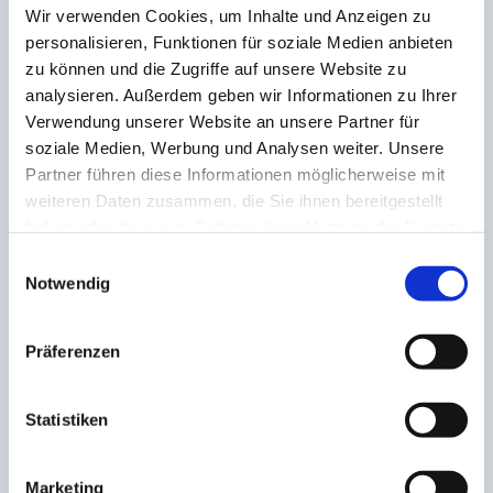
Wir verwenden Cookies, um Inhalte und Anzeigen zu
personalisieren, Funktionen für soziale Medien anbieten
AKTIE:
zu können und die Zugriffe auf unsere Website zu
analysieren. Außerdem geben wir Informationen zu Ihrer
Verwendung unserer Website an unsere Partner für
soziale Medien, Werbung und Analysen weiter. Unsere
Partner führen diese Informationen möglicherweise mit
VORHERIGE
NÄCHSTE
weiteren Daten zusammen, die Sie ihnen bereitgestellt
haben oder die sie im Rahmen Ihrer Nutzung der Dienste
Holz-Wahlschied reichen
Sechs Mal Rothe! Rothe-
gesammelt haben.
Einwilligungsauswahl
drei eigene Treffer nicht
Show zum Bübinger-
Notwendig
zum Punkten! Schmidt
Schützenfest mit
sticht zum Matchwinner
Alleinunterhaltung
heraus
Präferenzen
ZUSAMMENHÄNGENDE POSTS
Statistiken
Weiterhin keine FCS-Saisonniederlage!
Marketing