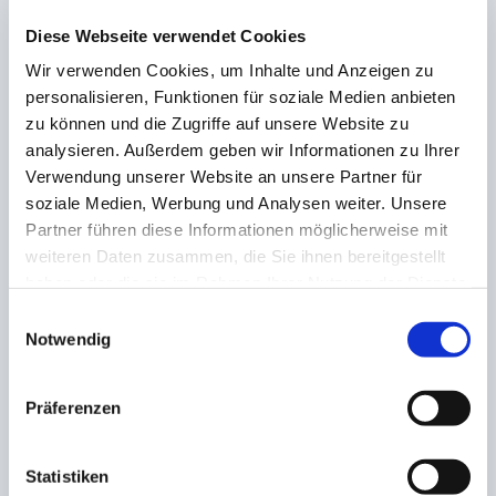
Die beiden Fechter werden sich in Kürze bei der
Diese Webseite verwendet Cookies
deutschen Kadetten-Meisterschaft der Degenfechter
Wir verwenden Cookies, um Inhalte und Anzeigen zu
am 29./30.04. im sächsischen Bautzen wiedersehen
personalisieren, Funktionen für soziale Medien anbieten
und als Favoriten die Klingen kreuzen.
zu können und die Zugriffe auf unsere Website zu
analysieren. Außerdem geben wir Informationen zu Ihrer
Verwendung unserer Website an unsere Partner für
soziale Medien, Werbung und Analysen weiter. Unsere
Partner führen diese Informationen möglicherweise mit
AKTIE:
weiteren Daten zusammen, die Sie ihnen bereitgestellt
haben oder die sie im Rahmen Ihrer Nutzung der Dienste
gesammelt haben.
Einwilligungsauswahl
Notwendig
VORHERIGE
NÄCHSTE
Präferenzen
Kreisschiedsrichterlehrsta
Zum Auftakt zweimal in
b Nordsaar bietet
die Top Ten
Statistiken
Schiedsrichter-