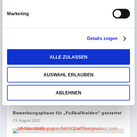
Anwärterlehrgang an
Marketing
ZUSAMMENHÄNGENDE POSTS
Details zeigen
Saarbrücker SV verpasst Sprung an die
Tabellenspitze
24. August 2022
ALLE ZULASSEN
AUSWAHL ERLAUBEN
Eisele-Doppelpack und Gösweiner-Treffer
bescheren Homburg den Auftakt-Sieg
8. August 2022
ABLEHNEN
Bewerbungsphase für „Fußballhelden“ gestartet
23. August 2022