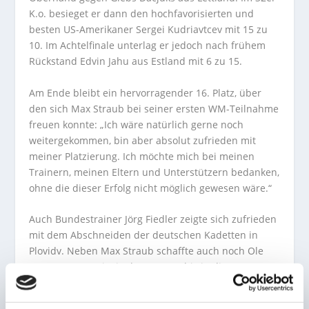
K.o. besieget er dann den hochfavorisierten und
besten US-Amerikaner Sergei Kudriavtcev mit 15 zu
10. Im Achtelfinale unterlag er jedoch nach frühem
Rückstand Edvin Jahu aus Estland mit 6 zu 15.
Am Ende bleibt ein hervorragender 16. Platz, über
den sich Max Straub bei seiner ersten WM-Teilnahme
freuen konnte: „Ich wäre natürlich gerne noch
weitergekommen, bin aber absolut zufrieden mit
meiner Platzierung. Ich möchte mich bei meinen
Trainern, meinen Eltern und Unterstützern bedanken,
ohne die dieser Erfolg nicht möglich gewesen wäre.“
Auch Bundestrainer Jörg Fiedler zeigte sich zufrieden
mit dem Abschneiden der deutschen Kadetten in
Plovidv. Neben Max Straub schaffte auch noch Ole
Petersen aus Leipzig den Sprung bis in die TOP 16
und belegt am Ende als bester deutscher Teilnehmer
der gesamten Weltmeisterschaften den 6.Platz.