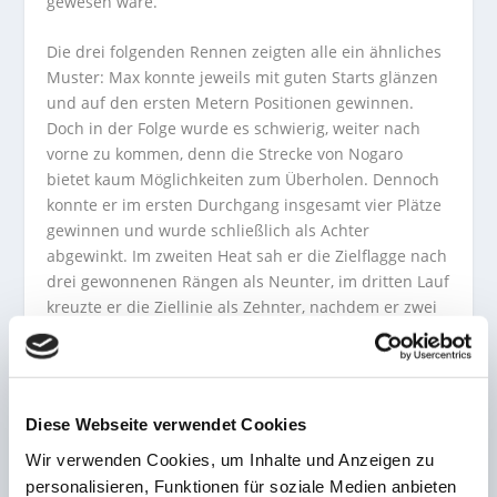
gewesen wäre.“
Die drei folgenden Rennen zeigten alle ein ähnliches
Muster: Max konnte jeweils mit guten Starts glänzen
und auf den ersten Metern Positionen gewinnen.
Doch in der Folge wurde es schwierig, weiter nach
vorne zu kommen, denn die Strecke von Nogaro
bietet kaum Möglichkeiten zum Überholen. Dennoch
konnte er im ersten Durchgang insgesamt vier Plätze
gewinnen und wurde schließlich als Achter
abgewinkt. Im zweiten Heat sah er die Zielflagge nach
drei gewonnenen Rängen als Neunter, im dritten Lauf
kreuzte er die Ziellinie als Zehnter, nachdem er zwei
Rivalen überholen konnte. Doch diesen zehnten Platz
durfte er nicht lange behalten, denn die Rennleitung
sah in ihm den Schuldigen für eine leichte Kollision
in der Startphase; der Ramsteiner wurde auf P17
Diese Webseite verwendet Cookies
zurückgestuft.
Wir verwenden Cookies, um Inhalte und Anzeigen zu
Auch wenn der Saisonauftakt nicht nach seinen
personalisieren, Funktionen für soziale Medien anbieten