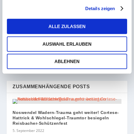
AKTIE:
Details zeigen
ALLE ZULASSEN
VORHERIGE
NÄCHSTE
AUSWAHL ERLAUBEN
Fechtweltmeisterschaft
Doppel-Heimspieltag
der Kadetten in Bulgarien
läutet Endspurt in der 2.
ABLEHNEN
– Max Straub aus
Volleyball-Bundesliga Süd
Saarbrücken wird 16.
ein
ZUSAMMENHÄNGENDE POSTS
Noswendel Wadern-Trauma geht weiter! Cortese-
Hattrick & Wohlschlegel-Traumtor besiegeln
Reisbacher-Schützenfest
5. September 2022