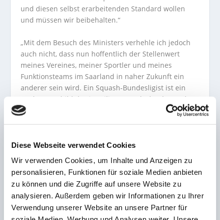
und diesen selbst erarbeitenden Standard wollen
und müssen wir beibehalten.“
„Mit dem Besuch des Ministers verhehle ich jedoch
auch nicht, dass nun hoffentlich der Stellenwert
meines Vereines, meiner Sportler und meines
Funktionsteams im Saarland in naher Zukunft ein
anderer sein wird. Ein Squash-Bundesligist ist ein
Aushängeschild des jeweiligen Bundeslandes und
eigentlich soll das auch bleiben. Trotz vieler
Schwierigkeiten sind wir dazu bereit“, so Wessela
weiter.
Diese Webseite verwendet Cookies
Daher unsere Bitte:“Kummen all unn unnerstütze die
Wir verwenden Cookies, um Inhalte und Anzeigen zu
Squash Factory Saar Pfalz wos nur geht.“
personalisieren, Funktionen für soziale Medien anbieten
zu können und die Zugriffe auf unsere Website zu
Sonntag,dem 29.1.2023 Beginn:13.00 Uhr
analysieren. Außerdem geben wir Informationen zu Ihrer
Verwendung unserer Website an unsere Partner für
Gastmannschaft:1.SC Kempten/Allgäu
soziale Medien, Werbung und Analysen weiter. Unsere