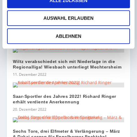
ALLE ZULASSEN
Neunkirchen verlieren
gegen Bostalsee!
beim Kreuznacher HC
Nohfelden-Wolfersweiler
gewinnt Kreispokal des SV
AUSWAHL ERLAUBEN
Furschweiler/TuS Hirstein
ZUSAMMENHÄNGENDE POSTS
ABLEHNEN
Wiltz verabschiedet sich mit Niederlage in die
Regionalliga! Wiesbach unterliegt Mechtersheim
11. Dezember 2022
Saar-Sportler des Jahres 2022! Richard Ringer
erhält verdiente Anerkennung
20. Dezember 2022
Sechs Tore, drei Elfmeter & Verlängerung – März
& Dakaj sorgen für Eppelborner Spektakel