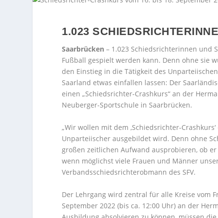
1.023 SCHIEDSRICHTERINN
Saarbrücken
– 1.023 Schiedsrichterinnen und 
Fußball gespielt werden kann. Denn ohne sie wü
den Einstieg in die Tätigkeit des Unparteiische
Saarland etwas einfallen lassen: Der Saarländi
einen „Schiedsrichter-Crashkurs“ an der Herm
Neuberger-Sportschule in Saarbrücken.
„Wir wollen mit dem ‚Schiedsrichter-Crashkurs‘
Unparteiischer ausgebildet wird. Denn ohne Sch
großen zeitlichen Aufwand ausprobieren, ob e
wenn möglichst viele Frauen und Männer unser
Verbandsschiedsrichterobmann des SFV.
Der Lehrgang wird zentral für alle Kreise vom F
September 2022 (bis ca. 12:00 Uhr) an der He
Ausbildung absolvieren zu können, müssen die