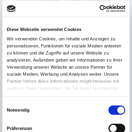
Janna Dauer (2 Punkte) und Lilli Frölich.
VIELEN DANK AN DEN BC SAARLOUIS ROYALS FÜR
DIE HERVORRAGENDE ZUSAMMENARBEIT!
Diese Webseite verwendet Cookies
Wir verwenden Cookies, um Inhalte und Anzeigen zu
Zum Abschluss vor dem Weihnachtsfest wurde noch
personalisieren, Funktionen für soziale Medien anbieten
ein Mannschaftsfoto bei den Royals gemacht –
FOTOS
:
zu können und die Zugriffe auf unsere Website zu
Steven Mohr
analysieren. Außerdem geben wir Informationen zu Ihrer
Verwendung unserer Website an unsere Partner für
soziale Medien, Werbung und Analysen weiter. Unsere
Partner führen diese Informationen möglicherweise mit
weiteren Daten zusammen, die Sie ihnen bereitgestellt
AKTIE:
haben oder die sie im Rahmen Ihrer Nutzung der Dienste
gesammelt haben.
Einwilligungsauswahl
Notwendig
VORHERIGE
NÄCHSTE
Präferenzen