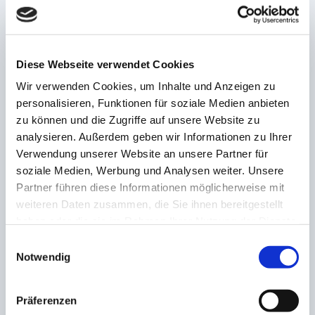
wollten sich noch nicht geschlagen geben. In der 61.
Minute versuchte es erneut Hinkelmann. Zwar traf er
nur den Pfosten, aber der Ball landete bei Lars
Benedikt Wagner und der versenkte den Nachschuss
Diese Webseite verwendet Cookies
im Netz. Und der FCL konnte die Führung erneut
Wir verwenden Cookies, um Inhalte und Anzeigen zu
erringen. In der 81. Minute war es Tim Mohr, der
personalisieren, Funktionen für soziale Medien anbieten
Gästetorhüter Hassan Ahmed tunnelte und damit das
zu können und die Zugriffe auf unsere Website zu
entscheidende 3:2 erzielte. Ende.
analysieren. Außerdem geben wir Informationen zu Ihrer
Verwendung unserer Website an unsere Partner für
soziale Medien, Werbung und Analysen weiter. Unsere
Partner führen diese Informationen möglicherweise mit
weiteren Daten zusammen, die Sie ihnen bereitgestellt
AKTIE:
haben oder die sie im Rahmen Ihrer Nutzung der Dienste
gesammelt haben.
Einwilligungsauswahl
Notwendig
Präferenzen
VORHERIGE
NÄCHSTE