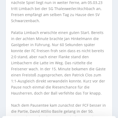
nächste Spiel liegt nun in weiter Ferne, am 05.03.23
tritt Limbach bei der SG Thalexweiler/Aschbach an,
Freisen empfängt am selben Tag zu Hause den SV
Schwarzenbach.
Palatia Limbach erwischte einen guten Start. Bereits
in der achten Minute brachte Jan Hinkelmann die
Gastgeber in Führung. Nur 60 Sekunden später
konnte der FC Freisen froh sein dass es nicht bereits
2:0 stand, aber nach einer Flanke stand den
Limbachern die Latte im Weg. Das rüttelte die
Freisener wach. In der 15. Minute bekamen die Gäste
einen Freistoß zugesprochen, den Patrick Clos zum
1:1-Ausgleich direkt verwandeln konnte. Kurz vor der
Pause noch einmal die Riesenchance für die
Hausherren, doch der Ball verfehlte das Tor knapp.
Nach dem Pausentee kam zunächst der FCF besser in
die Partie, David Attilio Basile gelang in der 50.
Minute das 2:1 für die Gäste. Doch die Gastgeber