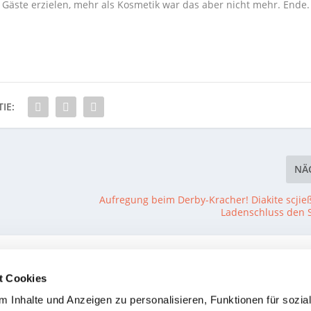
e Gäste erzielen, mehr als Kosmetik war das aber nicht mehr. Ende.
IE:
NÄ
Aufregung beim Derby-Kracher! Diakite scjieß
Ladenschluss den S
t Cookies
 Inhalte und Anzeigen zu personalisieren, Funktionen für sozia
Chancenarmes Spiel ohne
TuS Brotdorf bricht 