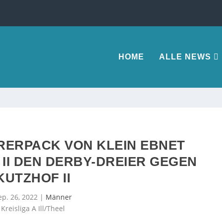
HOME
ALLE NEWS
ERERPACK VON KLEIN EBNET
II DEN DERBY-DREIER GEGEN
KUTZHOF II
ep. 26, 2022
|
Männer
Kreisliga A Ill/Theel