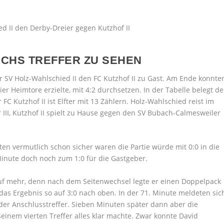
CHS TREFFER ZU SEHEN
 der SV Holz-Wahlschied II den FC Kutzhof II zu Gast. Am Ende konnte
ier Heimtore erzielte, mit 4:2 durchsetzen. In der Tabelle belegt de
FC Kutzhof II ist Elfter mit 13 Zählern. Holz-Wahlschied reist im
 III, Kutzhof II spielt zu Hause gegen den SV Bubach-Calmesweiler
eisten vermutlich schon sicher waren die Partie würde mit 0:0 in die
Minute doch noch zum 1:0 für die Gastgeber.
 auf mehr, denn nach dem Seitenwechsel legte er einen Doppelpack
as Ergebnis so auf 3:0 nach oben. In der 71. Minute meldeten sic
der Anschlusstreffer. Sieben Minuten später dann aber die
seinem vierten Treffer alles klar machte. Zwar konnte David