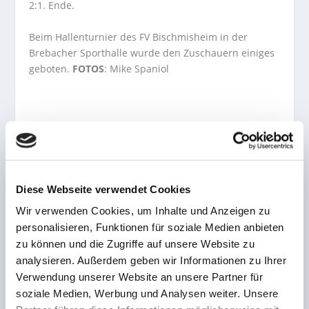
2:1. Ende.
Beim Hallenturnier des FV Bischmisheim in der
Brebacher Sporthalle wurde den Zuschauern einiges
geboten.
FOTOS
: Mike Spaniol
AKTIE:
Diese Webseite verwendet Cookies
Wir verwenden Cookies, um Inhalte und Anzeigen zu
personalisieren, Funktionen für soziale Medien anbieten
VORHERIGE
NÄCHSTE
zu können und die Zugriffe auf unsere Website zu
analysieren. Außerdem geben wir Informationen zu Ihrer
Eintagesturnier! Liga-
Frauen- und
Verwendung unserer Website an unsere Partner für
Konkurrenten Köllerbach
Mädchenfußball im
soziale Medien, Werbung und Analysen weiter. Unsere
und Eppelborn liefern sich
Saarland erlebt Boom