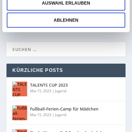
AUSWAHL ERLAUBEN
Nach fünf Siegen in Folge! Elversberg im
Topspiel gegen Dresden mit Unentschieden
26. Februar 2023
ABLEHNEN
KÜRZLICHE POSTS
TALENTS CUP 2023
Mai 15, 2023
|
Jugend
Fußball-Ferien-Camp für Mädchen
Mai 15, 2023
|
Jugend