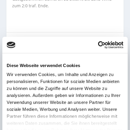
zum 2:0 traf. Ende.
AKTIE:
Diese Webseite verwendet Cookies
Wir verwenden Cookies, um Inhalte und Anzeigen zu
VORHERIGE
NÄCHSTE
personalisieren, Funktionen für soziale Medien anbieten
zu können und die Zugriffe auf unsere Website zu
Weiter Sieglos! FCS U17
Borussen-Stolperer beim
analysieren. Außerdem geben wir Informationen zu Ihrer
unterliegt Mainz 05
TuS! Solovej knipst das
deutlich
Licht in Herrensohr aus –
Verwendung unserer Website an unsere Partner für
Schuck-Elf gewinnt
soziale Medien, Werbung und Analysen weiter. Unsere
Partner führen diese Informationen möglicherweise mit
ZUSAMMENHÄNGENDE POSTS
weiteren Daten zusammen, die Sie ihnen bereitgestellt