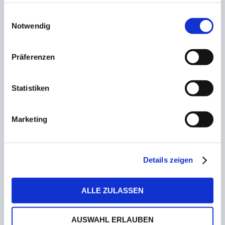
haben oder die sie im Rahmen Ihrer Nutzung der Dienste
gesammelt haben.
Einwilligungsauswahl
Notwendig
Klare Niederlage! SSC Freisen gegen
Unterhaching mit schlechtester Saisonleistung
16. Januar 2023
Präferenzen
Statistiken
Der Herbstmeister schlägt den Meister
5. April 2023
Marketing
SkyDive proWIN Frauencup in den Startlöchern!
Frauen vom FC Blau-Weiß St. Wendel
veranstalten Hallenturnier am nächsten
Details zeigen
Wochenende
19. Januar 2023
ALLE ZULASSEN
Royals gewinnen beim deutschen Meister
AUSWAHL ERLAUBEN
Freiburg