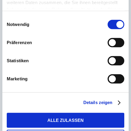
11:8, 6:1)
weiteren Daten zusammen, die Sie ihnen bereitgestellt
haben oder die sie im Rahmen Ihrer Nutzung der Dienste
Nach dem Sieg von Patrick Franziska im zweiten Duell
gesammelt haben.
Einwilligungsauswahl
ist der Jubel groß: der 1.FCS-TT steht im CL-Finale. –
Notwendig
Fotos
: Steven Mohr
Präferenzen
Statistiken
AKTIE:
Marketing
Details zeigen
VORHERIGE
NÄCHSTE
Im Saarderby gegen SVE II!
Rückblick! Das Winter-
ALLE ZULASSEN
Diefflen gewinnt zum
Trainingslager des FC
Jahresauftakt und sichert
Homburg in Lara