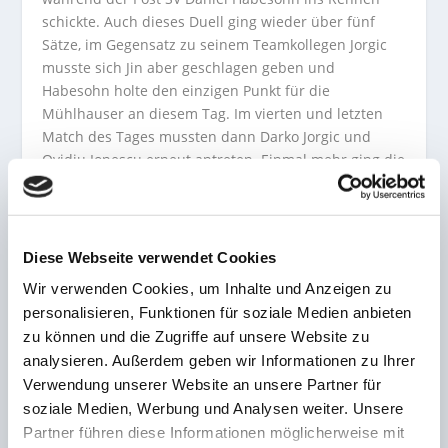
schickte. Auch dieses Duell ging wieder über fünf
Sätze, im Gegensatz zu seinem Teamkollegen Jorgic
musste sich Jin aber geschlagen geben und
Habesohn holte den einzigen Punkt für die
Mühlhauser an diesem Tag. Im vierten und letzten
Match des Tages mussten dann Darko Jorgic und
Ovidiu Ionescu erneut antreten. Einmal mehr ging die
Partie bis in den fünften Satz, ehe Jorgic für die
Hausherren alles klar machen konnte. Ende.
Die Resultate in der Übersicht:
Diese Webseite verwendet Cookies
Wir verwenden Cookies, um Inhalte und Anzeigen zu
Darko Jorgic – Kim Taehyun 3:2 (8:11, 11:4, 5:11, 11:8,
personalisieren, Funktionen für soziale Medien anbieten
6:5)
zu können und die Zugriffe auf unsere Website zu
Patrick Franziska – Ovidiu Ionescu 3:1 (11:13, 12:10,
analysieren. Außerdem geben wir Informationen zu Ihrer
13:11, 11:5)
Verwendung unserer Website an unsere Partner für
Takuya Jin – Daniel Habesohn 2:3 (6:11, 12:10, 11:6,
soziale Medien, Werbung und Analysen weiter. Unsere
9:11, 1:6)
Partner führen diese Informationen möglicherweise mit
Darko Jorgic – Ovidiu Ionescu 3:2 (11:7, 10:12, 10:12,