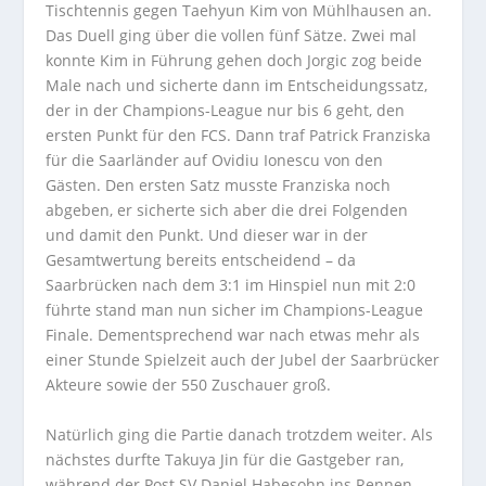
Tischtennis gegen Taehyun Kim von Mühlhausen an.
Das Duell ging über die vollen fünf Sätze. Zwei mal
konnte Kim in Führung gehen doch Jorgic zog beide
Male nach und sicherte dann im Entscheidungssatz,
der in der Champions-League nur bis 6 geht, den
ersten Punkt für den FCS. Dann traf Patrick Franziska
für die Saarländer auf Ovidiu Ionescu von den
Gästen. Den ersten Satz musste Franziska noch
abgeben, er sicherte sich aber die drei Folgenden
und damit den Punkt. Und dieser war in der
Gesamtwertung bereits entscheidend – da
Saarbrücken nach dem 3:1 im Hinspiel nun mit 2:0
führte stand man nun sicher im Champions-League
Finale. Dementsprechend war nach etwas mehr als
einer Stunde Spielzeit auch der Jubel der Saarbrücker
Akteure sowie der 550 Zuschauer groß.
Natürlich ging die Partie danach trotzdem weiter. Als
nächstes durfte Takuya Jin für die Gastgeber ran,
während der Post SV Daniel Habesohn ins Rennen