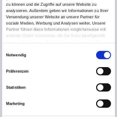
zu können und die Zugriffe auf unsere Website zu
analysieren. Außerdem geben wir Informationen zu Ihrer
AKTIE:
Verwendung unserer Website an unsere Partner für
soziale Medien, Werbung und Analysen weiter. Unsere
Partner führen diese Informationen möglicherweise mit
weiteren Daten zusammen, die Sie ihnen bereitgestellt
haben oder die sie im Rahmen Ihrer Nutzung der Dienste
VORHERIGE
NÄCHSTE
gesammelt haben.
Einwilligungsauswahl
Notwendig
Quierschied muss die
Topspiel ohne Sieger! Bick
Tabellenspitze wieder
verdirbt
Räumen! Unentschieden
Hirzweiler/Welschbach-
Präferenzen
in Eppelborn
Stennweiler die Show
ZUSAMMENHÄNGENDE POSTS
Statistiken
Marketing
TALENTS CUP 2023
15. Mai 2023