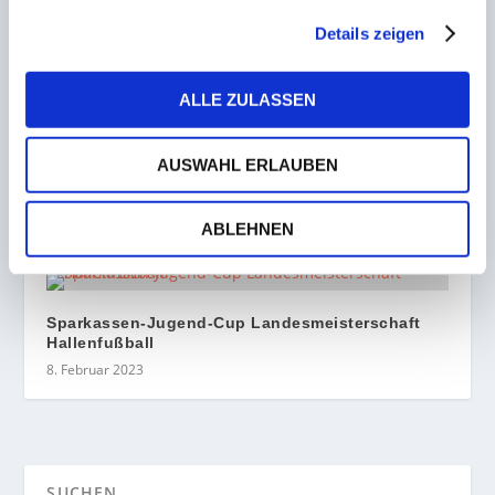
Details zeigen
Heib-Hattrick im Saarderby! FCH triumphiert im
Erzrivalen-Duell in Saarbrücken
ALLE ZULASSEN
5. September 2022
AUSWAHL ERLAUBEN
Jugend des HTC Neunkirchen mit erfolgreichem
Heimspieltag
ABLEHNEN
12. Dezember 2022
Sparkassen-Jugend-Cup Landesmeisterschaft
Hallenfußball
8. Februar 2023