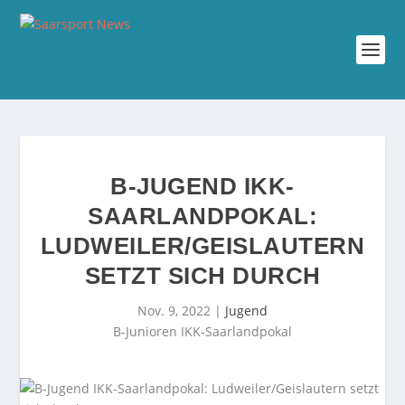
B-JUGEND IKK-
SAARLANDPOKAL:
LUDWEILER/GEISLAUTERN
SETZT SICH DURCH
Nov. 9, 2022
|
Jugend
B-Junioren IKK-Saarlandpokal