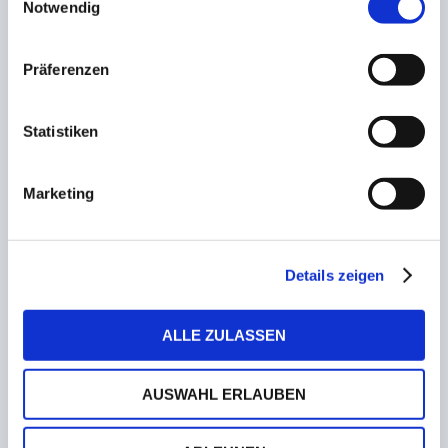
Notwendig
12. Dezember 2022
Präferenzen
Nach dem Triumph bei der WM! „Gaga“ Clemens
zeigt sich solidarisch und spendet
Fleischkäseweck von Globus
Statistiken
5. Januar 2023
Marketing
Thomas Stopp führt Ostsaaarkreis als
Vorsitzender an
5. April 2023
Details zeigen
Aus beruflichen Gründen! Blankenburg kehrt
ALLE ZULASSEN
dem proWIN-Stadion den Rücken
4. Januar 2023
AUSWAHL ERLAUBEN