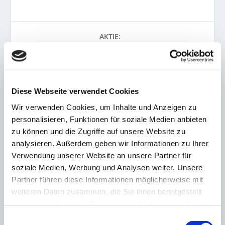
AKTIE:
Diese Webseite verwendet Cookies
VORHERIGE
NÄCHSTE
Wir verwenden Cookies, um Inhalte und Anzeigen zu
personalisieren, Funktionen für soziale Medien anbieten
Sieg gegen Horchheim!
Köllerbacher-Transfercoup
zu können und die Zugriffe auf unsere Website zu
Illingen Vikings bleiben im
am Deadline Day
Meisterschaftskampf
analysieren. Außerdem geben wir Informationen zu Ihrer
Verwendung unserer Website an unsere Partner für
soziale Medien, Werbung und Analysen weiter. Unsere
ZUSAMMENHÄNGENDE POSTS
Partner führen diese Informationen möglicherweise mit
weiteren Daten zusammen, die Sie ihnen bereitgestellt
haben oder die sie im Rahmen Ihrer Nutzung der Dienste
Frauen- und Mädchenfußball im Saarland erlebt
gesammelt haben.
Einwilligungsauswahl
Boom