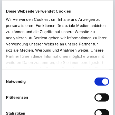
League-Teilnehmer SSC Palmberg Schwerin, gespickt
mit Nationalspielerinnen aus aller Herren Länder.
Diese Webseite verwendet Cookies
Wir verwenden Cookies, um Inhalte und Anzeigen zu
Vielen Dank an den SSC Freisen für die
personalisieren, Funktionen für soziale Medien anbieten
hervoragende Zusammenarbeit!
zu können und die Zugriffe auf unsere Website zu
analysieren. Außerdem geben wir Informationen zu Ihrer
Verwendung unserer Website an unsere Partner für
soziale Medien, Werbung und Analysen weiter. Unsere
Partner führen diese Informationen möglicherweise mit
AKTIE:
weiteren Daten zusammen, die Sie ihnen bereitgestellt
haben oder die sie im Rahmen Ihrer Nutzung der Dienste
gesammelt haben.
Einwilligungsauswahl
Notwendig
VORHERIGE
NÄCHSTE
Präferenzen
Urania
TV Illingen Vikings
Steuerberatungsgesellsch
Basketball und SaarSport
aft mbH wird offizieller
News werden offizieller
Statistiken