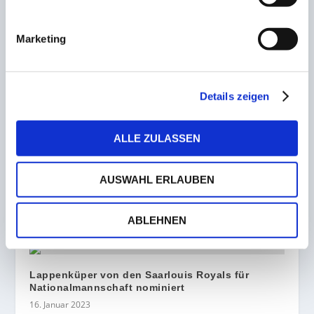
Business-Partner von
Medienpartner
SaarSport News
Marketing
ZUSAMMENHÄNGENDE POSTS
Details zeigen
Klatsche! Damen des HTC Neunkirchen gehen in
Rüsselsheim baden
ALLE ZULASSEN
16. Januar 2023
AUSWAHL ERLAUBEN
Finale Volksbanken Masters der Frauen! Der
Spielplan steht
ABLEHNEN
6. Februar 2023
Lappenküper von den Saarlouis Royals für
Nationalmannschaft nominiert
16. Januar 2023