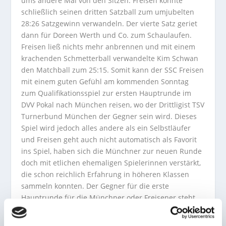
ums andere Mal von den Sitzen. Freisen konnte
schließlich seinen dritten Satzball zum umjubelten
28:26 Satzgewinn verwandeln. Der vierte Satz geriet
dann für Doreen Werth und Co. zum Schaulaufen.
Freisen ließ nichts mehr anbrennen und mit einem
krachenden Schmetterball verwandelte Kim Schwan
den Matchball zum 25:15. Somit kann der SSC Freisen
mit einem guten Gefühl am kommenden Sonntag
zum Qualifikationsspiel zur ersten Hauptrunde im
DVV Pokal nach München reisen, wo der Drittligist TSV
Turnerbund München der Gegner sein wird. Dieses
Spiel wird jedoch alles andere als ein Selbstläufer
und Freisen geht auch nicht automatisch als Favorit
ins Spiel, haben sich die Münchner zur neuen Runde
doch mit etlichen ehemaligen Spielerinnen verstärkt,
die schon reichlich Erfahrung in höheren Klassen
sammeln konnten. Der Gegner für die erste
Hauptrunde für die Münchner oder Freisener steht
indes schon länger fest. Es ist der 12-malige deutsche
Meister, mehrfache Pokalsieger und Champions-