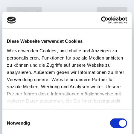
VORHERIGE
NÄCHSTE
Endlich! Trainer Demmerle
SG Thalexweiler/Aschbach
hat Grund zum Jubeln –
präsentiert ersten
Elversberger Oberliga-Elf
Neuzugang für die
Diese Webseite verwendet Cookies
überrascht und versohlt
kommende Saison
dem 1.FC Saarbrücken II
Wir verwenden Cookies, um Inhalte und Anzeigen zu
den Hintern
personalisieren, Funktionen für soziale Medien anbieten
zu können und die Zugriffe auf unsere Website zu
ZUSAMMENHÄNGENDE POSTS
analysieren. Außerdem geben wir Informationen zu Ihrer
Verwendung unserer Website an unsere Partner für
soziale Medien, Werbung und Analysen weiter. Unsere
Partner führen diese Informationen möglicherweise mit
Vertragsverlängerung in Püttlingen! Pistorius
wird auch in die siebte Saison am Jungenwald
weiteren Daten zusammen, die Sie ihnen bereitgestellt
gehen
haben oder die sie im Rahmen Ihrer Nutzung der Dienste
8. Dezember 2022
gesammelt haben.
Einwilligungsauswahl
Notwendig