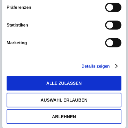
Neue SG zur kommenden Saison!
Gronig/Oberthal und Güdesweiler kooperieren
Präferenzen
zukünftig
10. Januar 2023
Statistiken
Kindertag beim 1. FC Saarbrücken im Heimspiel
Marketing
gegen den VfL Osnabrück
21. Februar 2023
Details zeigen
Kontinuität bei der Palatia! Limbach setzt
Zusammenarbeit mit seinen Trainern fort
27. November 2022
ALLE ZULASSEN
AUSWAHL ERLAUBEN
ABLEHNEN