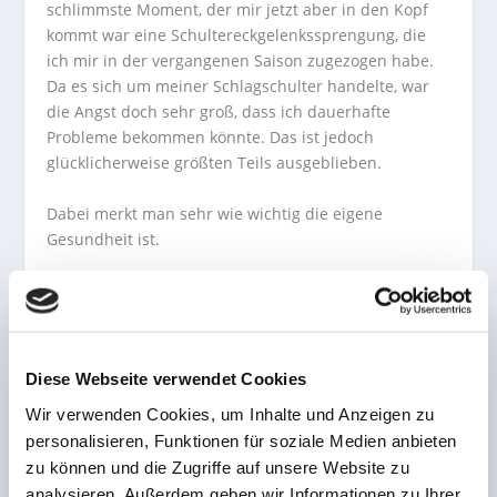
schlimmste Moment, der mir jetzt aber in den Kopf
kommt war eine Schultereckgelenkssprengung, die
ich mir in der vergangenen Saison zugezogen habe.
Da es sich um meiner Schlagschulter handelte, war
die Angst doch sehr groß, dass ich dauerhafte
Probleme bekommen könnte. Das ist jedoch
glücklicherweise größten Teils ausgeblieben.
Dabei merkt man sehr wie wichtig die eigene
Gesundheit ist.
Wenn Mira Weber nicht auf dem Volleyballfeld
steht, ist sie…?
… in erster Linie Studentin. Ich habe gerade einen
Diese Webseite verwendet Cookies
Bachelor of Science in Sportwissenschaft und einen
Wir verwenden Cookies, um Inhalte und Anzeigen zu
Bachelor of Education für Berufsschullehramt
personalisieren, Funktionen für soziale Medien anbieten
abgeschlossen, hierzu mache ich gerade meinen
Master. Außerdem arbeite ich als Trainerin in einer
zu können und die Zugriffe auf unsere Website zu
Physio- und Trainingstherapie.
analysieren. Außerdem geben wir Informationen zu Ihrer