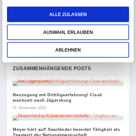
ALLE ZULASSEN
VORHERIGE
NÄCHSTE
AUSWAHL ERLAUBEN
Trainerwechsel im
Max Reis in ADAC Stiftung
Sommer! Altinisik verlässt
Sport und Motorsport
Obersalbach Richtung
Team Germany
ABLEHNEN
Gersweiler
aufgenommen!
ZUSAMMENHÄNGENDE POSTS
Neuzugang mit Drittligaerfahrung! Cissé
wechselt nach Jägersburg
31. Dezember 2022
Meyer hört auf! Saarländer beendet Tätigkeit als
Teamarzt der Nationalmannschaft