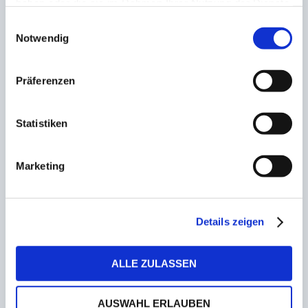
ZUSAMMENHÄNGENDE POSTS
haben oder die sie im Rahmen Ihrer Nutzung der Dienste
gesammelt haben.
Einwilligungsauswahl
Notwendig
SG Thalexweiler/Aschbach präsentiert ersten
Neuzugang für die kommende Saison
Präferenzen
19. Dezember 2022
Statistiken
Winterneuzugang! Schäfer wechselt zur U23 des
1. FC Saarbrücken
Marketing
2. Januar 2023
Mitgliederversammlung bei Borussia
Details zeigen
Neunkirchen am 30. November
16. November 2022
ALLE ZULASSEN
Kandil rüstet auf! Neun Neuzugänge für den Süd-
AUSWAHL ERLAUBEN
Landesligist