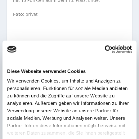
mit 15 Punkten aufm dem 13. Platz. Ende.
Foto
: privat
AKTIE:
Diese Webseite verwendet Cookies
Wir verwenden Cookies, um Inhalte und Anzeigen zu
personalisieren, Funktionen für soziale Medien anbieten
VORHERIGE
NÄCHSTE
zu können und die Zugriffe auf unsere Website zu
analysieren. Außerdem geben wir Informationen zu Ihrer
Spieler, Trainer, Betreuer!
Flutlichtspiel zum
Verwendung unserer Website an unsere Partner für
Die HF Saarbrücken
Rückrunden-Auftakt der
werkeln weiter am Start
SVE gegen Rot-Weiss
soziale Medien, Werbung und Analysen weiter. Unsere
Essen
Partner führen diese Informationen möglicherweise mit
weiteren Daten zusammen, die Sie ihnen bereitgestellt