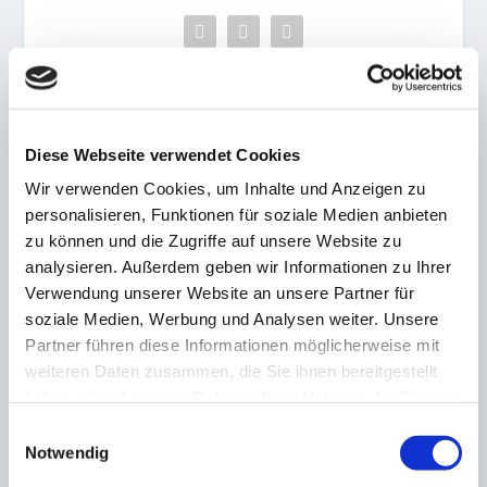
VORHERIGE
NÄCHSTE
Diese Webseite verwendet Cookies
Vertragsverlängerungen!
Nach Vertragsauflösung
Wir verwenden Cookies, um Inhalte und Anzeigen zu
Altmeier, Platte und Jobst
mit Wustweiler! Restart
personalisieren, Funktionen für soziale Medien anbieten
bleiben in Eppelborn
von Hüttigweiler zur
kommenden Runde
zu können und die Zugriffe auf unsere Website zu
perfekt
analysieren. Außerdem geben wir Informationen zu Ihrer
Verwendung unserer Website an unsere Partner für
ZUSAMMENHÄNGENDE POSTS
soziale Medien, Werbung und Analysen weiter. Unsere
Partner führen diese Informationen möglicherweise mit
weiteren Daten zusammen, die Sie ihnen bereitgestellt
haben oder die sie im Rahmen Ihrer Nutzung der Dienste
FC 08 Homburg stellt Lizenzantrag für die 3. Liga
gesammelt haben.
Einwilligungsauswahl
24. Februar 2023
Notwendig