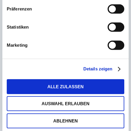
Ulrich Kiefer in LSVS Aufsichtsrat wiedergewählt
Präferenzen
21. März 2023
Statistiken
Verbandstag 6. Mai 2023: Team von Heribert
Ohlmann kandidiert erneut
Marketing
30. März 2023
Details zeigen
Neuzugang und Vertragsverlängerungen! HG
Saarlouis mit Weihnachtsgeschenken für die
Fans
ALLE ZULASSEN
22. Dezember 2022
AUSWAHL ERLAUBEN
ABLEHNEN