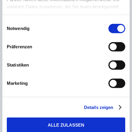
mit 3:0 in unter einer
schlagen auch
weiteren Daten zusammen, die Sie ihnen bereitgestellt
Stunde
Mundenheim deutlich
haben oder die sie im Rahmen Ihrer Nutzung der Dienste
gesammelt haben.
Einwilligungsauswahl
ZUSAMMENHÄNGENDE POSTS
Notwendig
Präferenzen
Youssef Elgammal wechselt ins Saarland, zur
Squash Factory Saar Pfalz!
23. März 2023
Statistiken
Marketing
Zweiter Neuzugang für die kommende Spielzeit!
SG Lebach-Landsweiler verpflichtet Müller
18. Januar 2023
Details zeigen
Rückblick! Das Winter-Trainingslager des FC
Homburg in Lara
ALLE ZULASSEN
21. Februar 2023