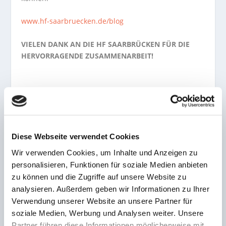
www.hf-saarbruecken.de/blog
VIELEN DANK AN DIE HF SAARBRÜCKEN FÜR DIE
HERVORRAGENDE ZUSAMMENARBEIT!
AKTIE:
Diese Webseite verwendet Cookies
Wir verwenden Cookies, um Inhalte und Anzeigen zu
personalisieren, Funktionen für soziale Medien anbieten
zu können und die Zugriffe auf unsere Website zu
VORHERIGE
NÄCHSTE
analysieren. Außerdem geben wir Informationen zu Ihrer
Verwendung unserer Website an unsere Partner für
Die Dunkelmacher vom TV
Weiter Spitze!
soziale Medien, Werbung und Analysen weiter. Unsere
Walpershofen gewinnen
Handballerinnen der HSG
beim VSC Spike Guldental
Marpingen-Alsweiler
Partner führen diese Informationen möglicherweise mit