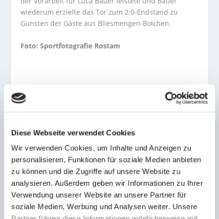
der Vorarbeit für Luca Bauer leistete und Bauer
wiederum erzielte das Tor zum 2:0-Endstand zu
Gunsten der Gäste aus Bliesmengen-Bolchen.
Foto: Sportfotografie Rostam
AKTIE:
Diese Webseite verwendet Cookies
Wir verwenden Cookies, um Inhalte und Anzeigen zu
personalisieren, Funktionen für soziale Medien anbieten
VORHERIGE
NÄCHSTE
zu können und die Zugriffe auf unsere Website zu
analysieren. Außerdem geben wir Informationen zu Ihrer
Schaumberg/Prims-
Saarteam ausgeschieden!
Verwendung unserer Website an unsere Partner für
Debakel im Junioren DFB-
Bundesligist TSG 1899
soziale Medien, Werbung und Analysen weiter. Unsere
Pokal gegen Bundesligist
Hoffenheim mit Saar-
FC Schalke 04
Torhüterin Laura Dick in
Partner führen diese Informationen möglicherweise mit