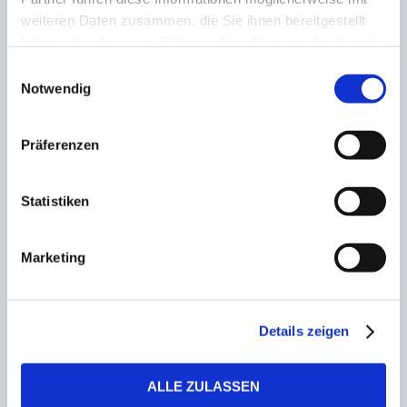
der nächsten Pokalrunde
weiteren Daten zusammen, die Sie ihnen bereitgestellt
haben oder die sie im Rahmen Ihrer Nutzung der Dienste
ZUSAMMENHÄNGENDE POSTS
gesammelt haben.
Einwilligungsauswahl
Notwendig
Stromausfall & Wanderpokal verschwunden! VfL
Präferenzen
Primstal jubelt beim Schmelzer-Budenzauber mit
Leihpokal über den zweiten Coup innerhalb 48
Stunden
Statistiken
31. Dezember 2022
Marketing
Torfestival in Bildstock
13. Oktober 2022
Details zeigen
Sechs Tore, drei Elfmeter & Verlängerung – März
& Dakaj sorgen für Eppelborner Spektakel
ALLE ZULASSEN
12. Oktober 2022