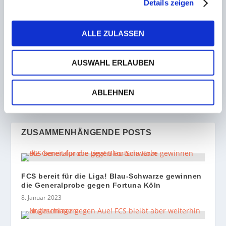
Details zeigen
ALLE ZULASSEN
VORHERIGE
NÄCHSTE
proWIN Volleys feiern
Endlich! Trainer Demmerle
AUSWAHL ERLAUBEN
gelungene Revanche und
hat Grund zum Jubeln –
überwintern auf Platz 3
Elversberger Oberliga-Elf
überrascht und versohlt
ABLEHNEN
dem 1.FC Saarbrücken II
den Hintern
ZUSAMMENHÄNGENDE POSTS
FCS bereit für die Liga! Blau-Schwarze gewinnen
die Generalprobe gegen Fortuna Köln
8. Januar 2023