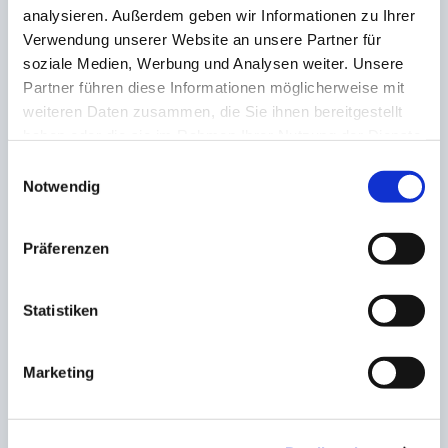
analysieren. Außerdem geben wir Informationen zu Ihrer
weiß die Oberhand, der FC Rastpfuhl siegte mit 4:2.
Verwendung unserer Website an unsere Partner für
soziale Medien, Werbung und Analysen weiter. Unsere
Nachdem die SGMM das Spiel um Platz 3 im
Siebenmeterschießen für sich entscheiden konnte,
Partner führen diese Informationen möglicherweise mit
stand das große Finale an. Der FV Diefflen trat gegen
weiteren Daten zusammen, die Sie ihnen bereitgestellt
den FC Rastpfuhl an. Hier setzte das Team seiner
haben oder die sie im Rahmen Ihrer Nutzung der Dienste
Turnierleistung die Krone auf und konnte auch gegen
gesammelt haben.
Einwilligungsauswahl
den FCR mit 5:2 gewinnen. Damit hat der FVD nicht
Notwendig
nur eine großartige, sondern auch konstante Leistung
gezeigt, denn in jedem Turnierspiel schossen die
Dieffler mindestens drei Tore mehr als ihre Gegner.
Präferenzen
Ende.
Statistiken
Marketing
AKTIE: