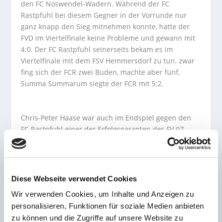
den FC Noswendel-Wadern. Während der FC
Rastpfuhl bei diesem Gegner in der Vorrunde nur
ganz knapp den Sieg mitnehmen konnte, hatte der
FVD im Viertelfinale keine Probleme und gewann mit
4:0. Der FC Rastpfuhl seinerseits bekam es im
Viertelfinale mit dem FSV Hemmersdorf zu tun. zwar
fing sich der FCR zwei Buden, machte aber fünf,
Summa Summarum siegte der FCR mit 5:2.
Chris-Peter Haase war auch im Endspiel gegen den
FC Rastpfuhl einer der Erfolgsgaranten des FV 07
Diefflen –
FOTOS: Steven Mohr
Es folgten die Halbfinalspiele. Der FV Diefflen bekam
es mit den Mannen das VfL Primstal zu tun. Während
die Primstaler im Viertelfinale gegen Kandil 11:1
Diese Webseite verwendet Cookies
siegen konnten, stellte der FVD auch für sie eine zu
Wir verwenden Cookies, um Inhalte und Anzeigen zu
hohe Hürde da und Diefflen gelang ein 5:2-Sieg. Im
personalisieren, Funktionen für soziale Medien anbieten
zweiten Halbfinale trafen der FC Rastpfuhl und die SG
zu können und die Zugriffe auf unsere Website zu
Mettlach-Merzig aufeinander. Auch hier behielt rot-