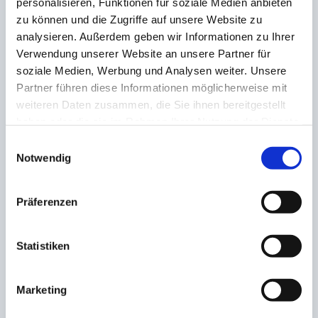
personalisieren, Funktionen für soziale Medien anbieten
zu können und die Zugriffe auf unsere Website zu
analysieren. Außerdem geben wir Informationen zu Ihrer
AKTIE:
Verwendung unserer Website an unsere Partner für
soziale Medien, Werbung und Analysen weiter. Unsere
Partner führen diese Informationen möglicherweise mit
weiteren Daten zusammen, die Sie ihnen bereitgestellt
haben oder die sie im Rahmen Ihrer Nutzung der Dienste
gesammelt haben.
VORHERIGE
NÄCHSTE
Einwilligungsauswahl
Notwendig
Siegerinnen und Sieger
SFV gewinnt beim
der DFB-Aktion „Danke
Schiedsrichter-Crashkurs
Schiri.“ ausgezeichnet
46 neue
Präferenzen
Schiedsrichter/innen
Statistiken
ZUSAMMENHÄNGENDE POSTS
Marketing
Aus im DBBL Pokal Viertelfinale