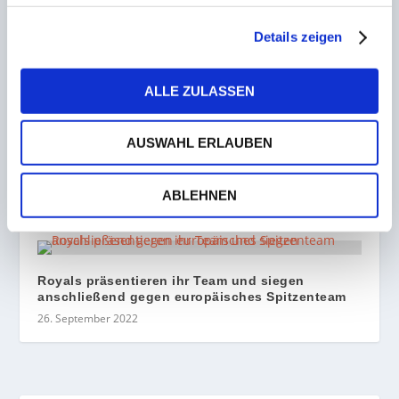
11. Januar 2023
Details zeigen
Just us Royals – Trainingsbetrieb seit
ALLE ZULASSEN
5.Septemper aufgenommen
14. September 2022
AUSWAHL ERLAUBEN
proWIN Volleys fahren 3. Sieg in Folge ein und
ABLEHNEN
laden zum ersten Heimspiel
21. November 2022
Royals präsentieren ihr Team und siegen
anschließend gegen europäisches Spitzenteam
26. September 2022