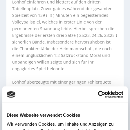
Lohhof einfahren und klettert auf den dritten
Tabellenplatz. Zuvor gab es während der gesamten
Spielzeit von 139 ( !!! ) Minuten ein begeisterndes
Volleyballspiel, welches in erster Linie von der
permanenten Spannung lebte. Hierbei sprechen die
Ergebnisse der ersten drei Sätze ( 25:23, 24:26, 23:25 )
sicherlich Bände. Insbesondere hervorzuheben ist
die Charakterstärke der Heimmannschaft, die nach
einem unglücklichen 1:2 Satzrückstand Moral und
unbändigen Willen zeigte und sich für ihr
engagiertes Spiel belohnte.
Lohhof überzeugte mit einer geringen Fehlerquote
und einer ausgezeichneten Feldabwehr, die es
Freisen sehr schwer machte, einen direkten Punkt zu
erzielen. Ohne Fehl und Tadel und jederzeit souverän
agierte auch das Schiedsrichtergespann Enrico Immig
Diese Webseite verwendet Cookies
und Lutz Kasper.
Wir verwenden Cookies, um Inhalte und Anzeigen zu