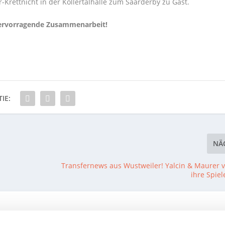
-Krettnicht in der Köllertalhalle zum Saarderby zu Gast.
hervorragende Zusammenarbeit!
IE:
NÄ
Transfernews aus Wustweiler! Yalcin & Maurer 
ihre Spiel