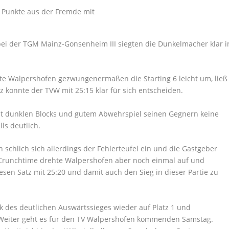
bei der TGM Mainz-Gonsenheim III siegten die Dunkelmacher klar i
lte Walpershofen gezwungenermaßen die Starting 6 leicht um, ließ
z konnte der TVW mit 25:15 klar für sich entscheiden.
mit dunklen Blocks und gutem Abwehrspiel seinen Gegnern keine
ls deutlich.
n schlich sich allerdings der Fehlerteufel ein und die Gastgeber
r Crunchtime drehte Walpershofen aber noch einmal auf und
esen Satz mit 25:20 und damit auch den Sieg in dieser Partie zu
nk des deutlichen Auswärtssieges wieder auf Platz 1 und
. Weiter geht es für den TV Walpershofen kommenden Samstag.