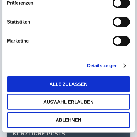
Neue Trainerausbildung beim Saarländischen
Präferenzen
Fußballverband
22. November 2022
Statistiken
Frohe Weihnachten und einen guten Rutsch
Marketing
24. Dezember 2022
Trainerwechsel bei der SG Wadrill-Sitzerath!
Details zeigen
Warken ersetzt Nickels
8. Dezember 2022
ALLE ZULASSEN
AUSWAHL ERLAUBEN
ABLEHNEN
KÜRZLICHE POSTS