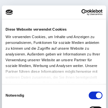
VORHERIGE
NÄCHSTE
Finalisierung perfekt!
Lappenküper von den
Liebesglück & Edel-Fan
Saarlouis Royals für
Diese Webseite verwendet Cookies
Besuch machen
Nationalmannschaft
Volksbankenmasters-
nominiert
Wir verwenden Cookies, um Inhalte und Anzeigen zu
Finale Teilnahme Dank
personalisieren, Funktionen für soziale Medien anbieten
Schmitt-Treffer von Hellas
05 Bildstock perfekt
zu können und die Zugriffe auf unsere Website zu
analysieren. Außerdem geben wir Informationen zu Ihrer
Verwendung unserer Website an unsere Partner für
ZUSAMMENHÄNGENDE POSTS
soziale Medien, Werbung und Analysen weiter. Unsere
Partner führen diese Informationen möglicherweise mit
weiteren Daten zusammen, die Sie ihnen bereitgestellt
Schiedsrichter-Crashkurs vom 24. bis 26. Februar
haben oder die sie im Rahmen Ihrer Nutzung der Dienste
2023
gesammelt haben.
Einwilligungsauswahl
8. Februar 2023
Notwendig