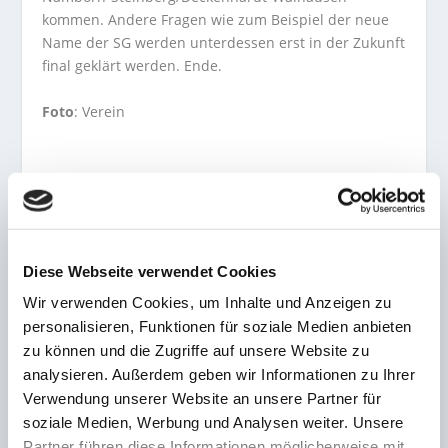
kommen. Andere Fragen wie zum Beispiel der neue
Name der SG werden unterdessen erst in der Zukunft
final geklärt werden. Ende.
Foto
: Verein
AKTIE:
Diese Webseite verwendet Cookies
Wir verwenden Cookies, um Inhalte und Anzeigen zu
personalisieren, Funktionen für soziale Medien anbieten
zu können und die Zugriffe auf unsere Website zu
VORHERIGE
NÄCHSTE
analysieren. Außerdem geben wir Informationen zu Ihrer
Verwendung unserer Website an unsere Partner für
Kein Pokal & keine
Neuzugang im proWIN-
soziale Medien, Werbung und Analysen weiter. Unsere
Schecks! Auersmacher
Stadion! Wüschner hütet
triumphiert auch beim
in Zukunft das Hertha-
Partner führen diese Informationen möglicherweise mit