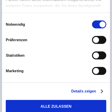
Budenzauber in Rohrbach
Gehäuse
weiteren Daten zusammen, die Sie ihnen bereitgestellt
haben oder die sie im Rahmen Ihrer Nutzung der Dienste
ZUSAMMENHÄNGENDE POSTS
gesammelt haben.
Einwilligungsauswahl
Notwendig
FSV Jägersburg setzt auf Beständigkeit!
Präferenzen
Christian Frank auch in der kommenden Saison
Spielertrainer beim Oberligisten
19. Dezember 2022
Statistiken
Marketing
Kapitäne bleiben an Bord! Theley mit weiteren
Vertragsverlängerungen
23. Dezember 2022
Details zeigen
Nur verstaucht! Aufatmen bei Saarbrückens
Uaferro
ALLE ZULASSEN
6. Februar 2023