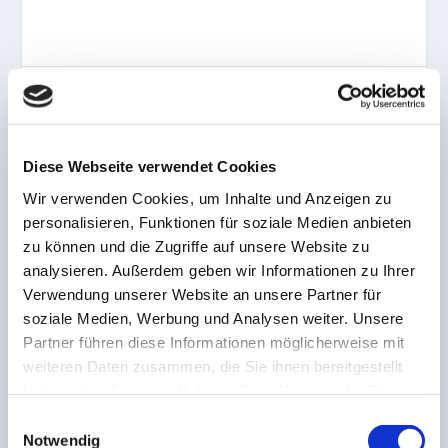
AKTIE:
Diese Webseite verwendet Cookies
Wir verwenden Cookies, um Inhalte und Anzeigen zu
personalisieren, Funktionen für soziale Medien anbieten
VORHERIGE
NÄCHSTE
zu können und die Zugriffe auf unsere Website zu
Noch mehr
Ersatzgeschwächt ohne
analysieren. Außerdem geben wir Informationen zu Ihrer
Vertragsverlängerungen
Chance! HTC Neunkirchen
Verwendung unserer Website an unsere Partner für
beim HCD
unterliegt Dürkheimer HC
soziale Medien, Werbung und Analysen weiter. Unsere
Partner führen diese Informationen möglicherweise mit
ZUSAMMENHÄNGENDE POSTS
weiteren Daten zusammen, die Sie ihnen bereitgestellt
haben oder die sie im Rahmen Ihrer Nutzung der Dienste
gesammelt haben.
Einwilligungsauswahl
Notwendig
Stellungnahme des FCS-Aufsichtsrates zur Wahl