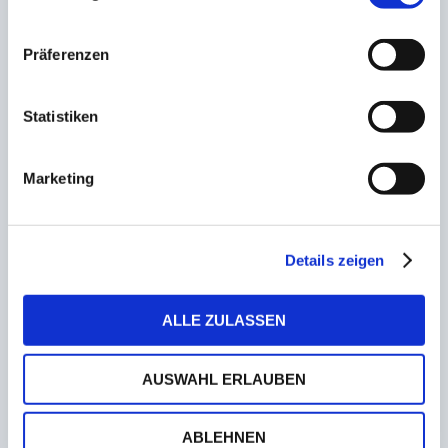
Salvo Pitinos
10. Februar 2023
Präferenzen
Blau-Weiß St. Wendel stellt neuen Trainer der
Statistiken
zweiten Mannschaft vor
21. Dezember 2022
Marketing
Krämer-Verlängerung im Schaumbergstadion
27. Dezember 2022
Details zeigen
ALLE ZULASSEN
Umfrage: Energiekrise belastet den Sport
26. Oktober 2022
AUSWAHL ERLAUBEN
ABLEHNEN