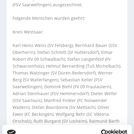
(FSV Saarwellingen) ausgezeichnet.
Folgende Menschen wurden geehrt:
Kreis Westsaar:
Karl-Heinz Weiss (SV Felsberg), Bernhard Bauer (SSV
Überherrn), Stefan Schmitt (SF Hüttersdorf), Elmar
Robert (FV 09 Schwalbach), Stefan Langenfeld (FV
Schwarzenholz), Helmut Bernarding (TuS Michelbach),
Thomas Walzinger (SV Düren-Bedersdorf), Werner
Berg (SV Wallerfangen), Sebastian Keller (FSV
Saarwellingen), Dominik Biehl (FV 09 Fraulautern),
Adrian Steinhauer (FSV Hemmersdorf), Dieter Weller
(SSV Saarlouis), Manfred Finkler (FC Noswendel
Wadern), Stefan Bourdonne (SV Mettlach), Oliver
Ewen (FC Beckingen), Wolfgang Behr (SC Viktoria
Orscholz), Ruth Burgard (SV Losheim), Raimund Barth
(FC Wadrill), Michael Hargarter (SV Merchingen),