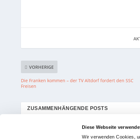
AKT
VORHERIGE
Die Franken kommen – der TV Altdorf fordert den SSC
Freisen
ZUSAMMENHÄNGENDE POSTS
Diese Webseite verwende
proWIN Volleys hoffen
SSC Freisen mit Tu
Wir verwenden Cookies, um