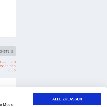
CHSTE
nerteam um
lassen den
Club
ALLE ZULASSEN
auf
le Medien