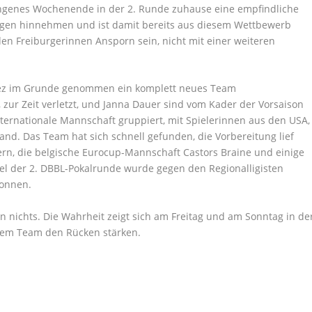
gangenes Wochenende in der 2. Runde zuhause eine empfindliche
ngen hinnehmen und ist damit bereits aus diesem Wettbewerb
en Freiburgerinnen Ansporn sein, nicht mit einer weiteren
andez im Grunde genommen ein komplett neues Team
zur Zeit verletzt, und Janna Dauer sind vom Kader der Vorsaison
nternationale Mannschaft gruppiert, mit Spielerinnen aus den USA,
land. Das Team hat sich schnell gefunden, die Vorbereitung lief
ern, die belgische Eurocup-Mannschaft Castors Braine und einige
el der 2. DBBL-Pokalrunde wurde gegen den Regionalligisten
wonnen.
 nichts. Die Wahrheit zeigt sich am Freitag und am Sonntag in de
erem Team den Rücken stärken.