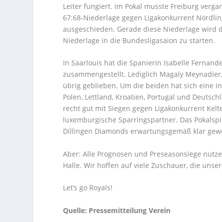
Leiter fungiert. Im Pokal musste Freiburg ver
67:68-Niederlage gegen Ligakonkurrent Nördli
ausgeschieden. Gerade diese Niederlage wird d
Niederlage in die Bundesligasaion zu starten.
In Saarlouis hat die Spanierin Isabelle Fern
zusammengestellt. Lediglich Magaly Meynadier, 
übrig geblieben. Um die beiden hat sich eine i
Polen, Lettland, Kroatien, Portugal und Deutsch
recht gut mit Siegen gegen Ligakonkurrent Kelt
luxemburgische Sparringspartner. Das Pokalspi
Dillingen Diamonds erwartungsgemäß klar ge
Aber: Alle Prognosen und Preseasonsiege nutzen
Halle. Wir hoffen auf viele Zuschauer, die uns
Let’s go Royals!
Quelle: Pressemitteilung Verein