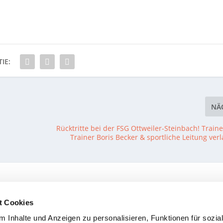
IE:
NÄ
Rücktritte bei der FSG Ottweiler-Steinbach! Trai
Trainer Boris Becker & sportliche Leitung ver
t Cookies
rbo-
Spiel gedreht! Die FSG
20 Sekunden vor Abl
 Inhalte und Anzeigen zu personalisieren, Funktionen für sozia